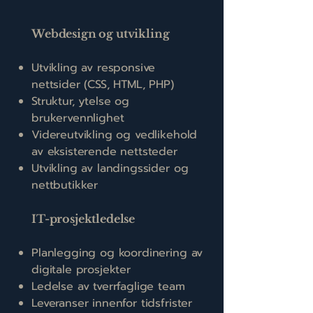
Webdesign og utvikling
Utvikling av responsive
nettsider (CSS, HTML, PHP)
Struktur, ytelse og
brukervennlighet
Videreutvikling og vedlikehold
av eksisterende nettsteder
Utvikling av landingssider og
nettbutikker
IT-prosjektledelse
Planlegging og koordinering av
digitale prosjekter
Ledelse av tverrfaglige team
Leveranser innenfor tidsfrister