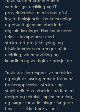
Travis Stander arbeider med
webdesign, utvikling og IT-
prosjektledelse, med fokus på å
levere funksjonelle, brukervennlige
og visuelt gjennomarbeidede
digitale løsninger. Han kombinerer
teknisk kompetanse med
strukturert prosjektstyring, og
bistår kunder som trenger både
utvikling, videreutvikling og
koordinering av digitale prosjekter.
Travis utvikler responsive nettsider
og digitale løsninger med fokus på
brukeropplevelse, struktur og
stabil drift. Han arbeider både med
design og teknisk implementering,
og sørger for at løsninger fungerer
i praksis – ikke bare visuelt.