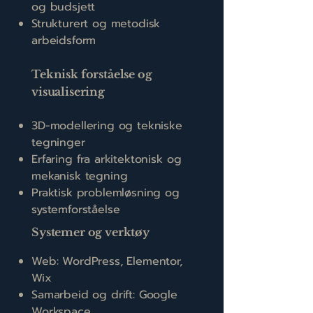
og budsjett
Strukturert og metodisk
arbeidsform
Teknisk forståelse og
visualisering
3D-modellering og tekniske
tegninger
Erfaring fra arkitektonisk og
mekanisk tegning
Praktisk problemløsning og
systemforståelse
Systemer og verktøy
Web: WordPress, Elementor,
Wix
Samarbeid og drift: Google
Workspace