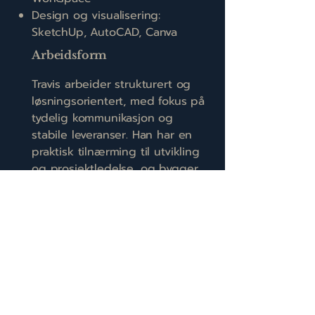
Design og visualisering:
SketchUp, AutoCAD, Canva
Arbeidsform
Travis arbeider strukturert og
løsningsorientert, med fokus på
tydelig kommunikasjon og
stabile leveranser. Han har en
praktisk tilnærming til utvikling
og prosjektledelse, og bygger
løsninger som støtter kundens
forretningsmål over tid.
Kontakt
Tilgjengelig for oppdrag innen
webutvikling, design og IT-
prosjektledelse. Ta gjerne