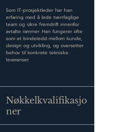
Som IT-prosjektleder har han
erfaring med å lede tverrfaglige
team og sikre fremdrift innenfor
avtalte rammer. Han fungerer ofte
som et bindeledd mellom kunde,
design og utvikling, og oversetter
behov til konkrete tekniske
leveranser.
Nøkkelkvalifikasjo
ner