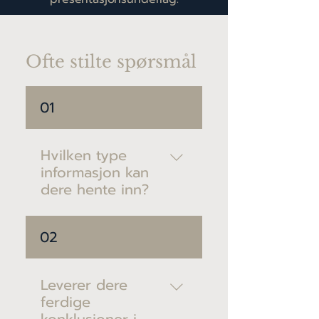
Ofte stilte spørsmål
01
Hvilken type
informasjon kan
dere hente inn?
Vi håndterer
02
informasjonsinnhenting
fra åpne kilder, inkludert
markedstrender,
Leverer dere
konkurrentkartlegging og
ferdige
identifikasjon av