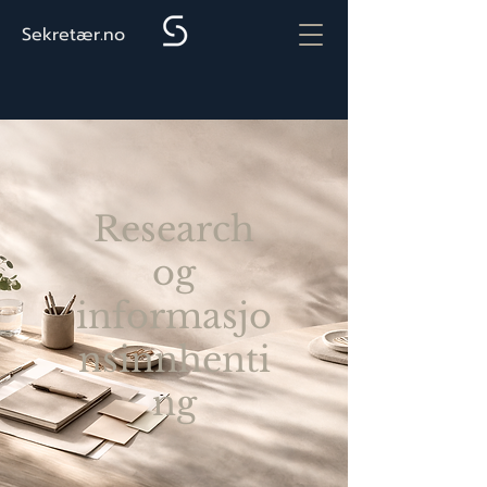
Sekretær.no
Research
og
informasjo
nsinnhenti
ng