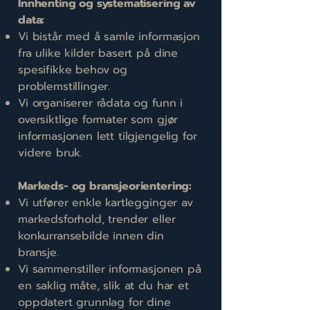
Innhenting og systematisering av
data:
Vi bistår med å samle informasjon
fra ulike kilder basert på dine
spesifikke behov og
problemstillinger.
Vi organiserer rådata og funn i
oversiktlige formater som gjør
informasjonen lett tilgjengelig for
videre bruk.
Markeds- og bransjeorientering:
Vi utfører enkle kartlegginger av
markedsforhold, trender eller
konkurransebilde innen din
bransje.
Vi sammenstiller informasjonen på
en saklig måte, slik at du har et
oppdatert grunnlag for dine