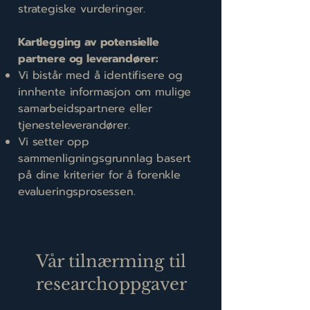
strategiske vurderinger.
Kartlegging av potensielle
partnere og leverandører:
Vi bistår med å identifisere og
innhente informasjon om mulige
samarbeidspartnere eller
tjenesteleverandører.
Vi setter opp
sammenligningsgrunnlag basert
på dine kriterier for å forenkle
evalueringsprosessen.
Vår tilnærming til
researchoppgaver