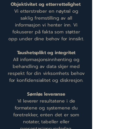
Objektivitet og etterrettelighet
Vi etterstreber en nøytral og
saklig fremstilling av all
informasjon vi henter inn. Vi
fokuserer på fakta som støtter
opp under dine behov for innsikt.
Taushetsplikt og integritet
All informasjonsinnhenting og
behandling av data skjer med
respekt for din virksomhets behov
for konfidensialitet og diskresjon.
Sømløs leveranse
Vi leverer resultatene i de
formatene og systemene du
foretrekker, enten det er som
notater, tabeller eller
presentasjonsunderlag.