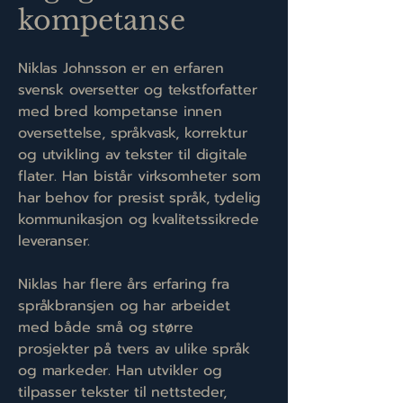
kompetanse
Niklas Johnsson er en erfaren
svensk oversetter og tekstforfatter
med bred kompetanse innen
oversettelse, språkvask, korrektur
og utvikling av tekster til digitale
flater. Han bistår virksomheter som
har behov for presist språk, tydelig
kommunikasjon og kvalitetssikrede
leveranser.
Niklas har flere års erfaring fra
språkbransjen og har arbeidet
med både små og større
prosjekter på tvers av ulike språk
og markeder. Han utvikler og
tilpasser tekster til nettsteder,