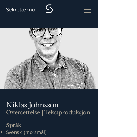
Sekretær.no
Niklas Johnsson
Oversettelse | Tekstproduksjon
Språk
Svensk (morsmål)