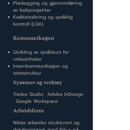
Planlegging og gjennomføring
av bokprosjekter
Kvalitetssikring og språklig
kontroll (LQA)
Kommunikasjon
Utvikling av språkkurs for
virksomheter
Internkommunikasjon og
tekststruktur
Systemer og verktøy
Trados Studio · Adobe InDesign
· Google Workspace
Arbeidsform
Niklas arbeider strukturert og
detaljorientert, med fokus på