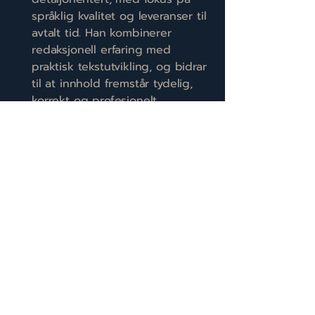
språklig kvalitet og leveranser til
avtalt tid. Han kombinerer
redaksjonell erfaring med
praktisk tekstutvikling, og bidrar
til at innhold fremstår tydelig,
korrekt og profesjonelt.
Kontakt
Tilgjengelig for oppdrag innen
oversettelse, språkvask,
korrektur og tekstutvikling. Ta
gjerne kontakt for mer
informasjon om kompetanse og
kapasitet.